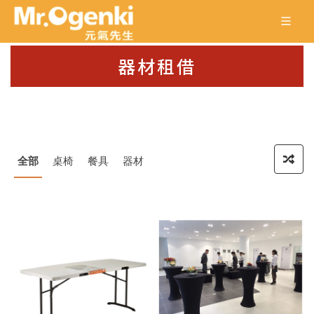
器材租借
全部
桌椅
餐具
器材